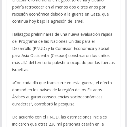
e
e
at
ai
m
podría retroceder en al menos dos o tres años por
b
gr
s
l
p
recesión económica debido a la guerra en Gaza, que
o
a
A
ar
continúa hoy bajo la agresión de Israel.
o
m
p
ti
Hallazgos preliminares de una nueva evaluación rápida
k
p
r
del Programa de las Naciones Unidas para el
Desarrollo (PNUD) y la Comisión Económica y Social
para Asia Occidental (Cespao) constataron los daños
más allá del territorio palestino ocupado por las fuerzas
israelitas.
«Con cada día que transcurre en esta guerra, el efecto
dominó en los países de la región de los Estados
Árabes auguran consecuencias socioeconómicas
duraderas”, corroboró la pesquisa.
De acuerdo con el PNUD, las estimaciones iniciales
indicaron que otras 230 mil personas caerán en la