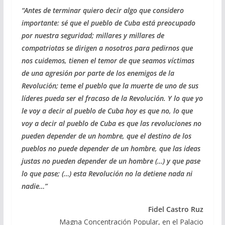
b
gr
s
l
p
“Antes de terminar quiero decir algo que considero
o
a
A
ar
importante: sé que el pueblo de Cuba está preocupado
o
m
p
ti
por nuestra seguridad; millares y millares de
compatriotas se dirigen a nosotros para pedirnos que
k
p
r
nos cuidemos, tienen el temor de que seamos víctimas
de una agresión por parte de los enemigos de la
Revolución; teme el pueblo que la muerte de uno de sus
líderes pueda ser el fracaso de la Revolución. Y lo que yo
le voy a decir al pueblo de Cuba hoy es que no, lo que
voy a decir al pueblo de Cuba es que las revoluciones no
pueden depender de un hombre, que el destino de los
pueblos no puede depender de un hombre, que las ideas
justas no pueden depender de un hombre (…) y que pase
lo que pase; (…) esta Revolución no la detiene nada ni
nadie…”
Fidel Castro Ruz
Magna Concentración Popular, en el Palacio