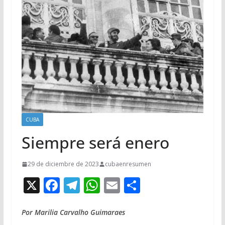
CUBA
Siempre será enero
29 de diciembre de 2023
cubaenresumen
X
F
T
W
E
C
ac
el
h
m
o
e
e
at
ai
m
Por Marilia Carvalho Guimaraes