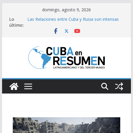
Saltar
domingo, agosto 9, 2026
al
Lo
Las Relaciones entre Cuba y Rusia son intensas
contenido
último:
Un tercer lugar de campeón para Cuba en los
Juegos Centroamericanos y del Caribe 2026
El energúmeno y el estadista
«No basta con condenar al imperio; debemos
construir poder popular en las bases, ganar las
calles»
Reafirman Cuba y Namibia hermandad
inquebrantable