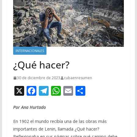
INTERNACIONALES
¿Qué hacer?
30 de diciembre de 2023
cubaenresumen
X
F
T
W
E
C
ac
el
h
m
o
e
e
at
ai
m
Por Ana Hurtado
b
gr
s
l
p
En 1902 el mundo recibía una de las obras más
o
a
A
ar
importantes de Lenin, llamada ¿Qué hacer?
Reflexionaba en sus páginas sobre qué camino debe