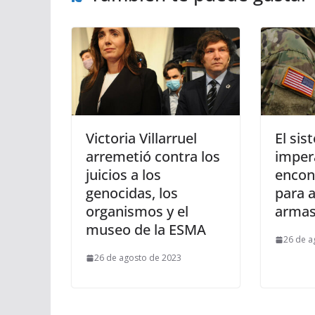
Victoria Villarruel
El sis
arremetió contra los
imper
juicios a los
encon
genocidas, los
para a
organismos y el
arma
museo de la ESMA
26 de a
26 de agosto de 2023