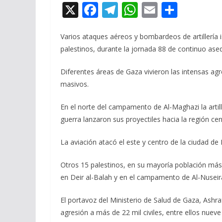
X
F
T
W
E
C
ac
el
h
m
o
e
e
at
ai
m
Varios ataques aéreos y bombardeos de artillería 
palestinos, durante la jornada 88 de continuo ased
b
gr
s
l
p
o
a
A
ar
Diferentes áreas de Gaza vivieron las intensas a
o
m
p
ti
masivos.
k
p
r
En el norte del campamento de Al-Maghazi la artil
guerra lanzaron sus proyectiles hacia la región ce
La aviación atacó el este y centro de la ciudad de
Otros 15 palestinos, en su mayoría población más
en Deir al-Balah y en el campamento de Al-Nuseira
El portavoz del Ministerio de Salud de Gaza, Ashraf
agresión a más de 22 mil civiles, entre ellos nueve