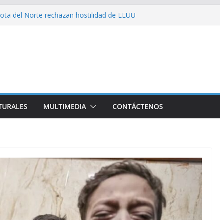
on consecuencia del bloqueo, denuncia Cuba
ota del Norte rechazan hostilidad de EEUU
 el amor, la ética y el marxismo
 impacta fuertemente el acceso a
enciales
bajador y rebaja relación diplomática con
TURALES
MULTIMEDIA
CONTÁCTENOS