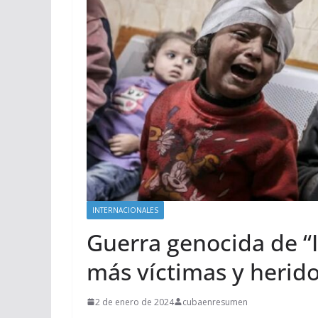
INTERNACIONALES
Guerra genocida de “I
más víctimas y herid
2 de enero de 2024
cubaenresumen