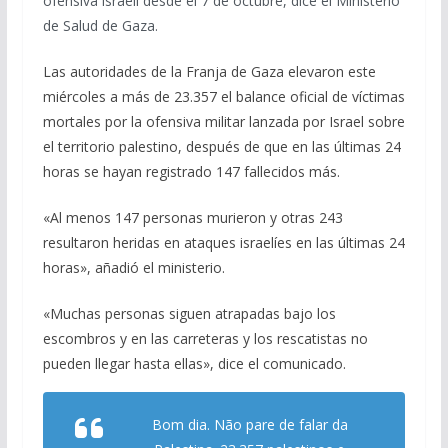
ofensiva israelí desde el 7 de octubre, dice el Ministerio
b
gr
s
l
p
de Salud de Gaza.
o
a
A
ar
Las autoridades de la Franja de Gaza elevaron este
o
m
p
ti
miércoles a más de 23.357 el balance oficial de víctimas
k
p
r
mortales por la ofensiva militar lanzada por Israel sobre
el territorio palestino, después de que en las últimas 24
horas se hayan registrado 147 fallecidos más.
«Al menos 147 personas murieron y otras 243
resultaron heridas en ataques israelíes en las últimas 24
horas», añadió el ministerio.
«Muchas personas siguen atrapadas bajo los
escombros y en las carreteras y los rescatistas no
pueden llegar hasta ellas», dice el comunicado.
Bom dia. Não pare de falar da