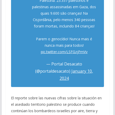
Palestina. 23.357 palestinos e
palestinas assassinadas em Gaza, dos
quais 9.600 são crianças! Na
Cisjordânia, pelo menos 340 pessoas
foram mortas, incluindo 84 crianças!
Parem o genocídio! Nunca mais é
nunca mais para todos!
pic.twitter.com/LSFGzjPmVv
— Portal Desacato
(@portaldesacato)
January 10,
2024
El reporte sobre las nuevas cifras sobre la situación en
el asediado territorio palestino se produce cuando
continúan los bombardeos israelíes por aire, tierra y