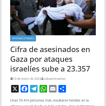
INTERNACIONALES
Cifra de asesinados en
Gaza por ataques
israelíes sube a 23.357
10 de enero de 2024
cubaenresumen
X
F
T
W
E
C
ac
el
h
m
o
Unas 59.410 personas más resultaron heridas en la
e
e
at
ai
m