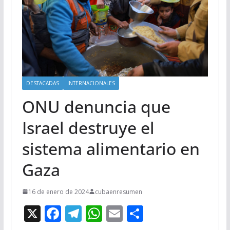
DESTACADAS
INTERNACIONALES
ONU denuncia que
Israel destruye el
sistema alimentario en
Gaza
16 de enero de 2024
cubaenresumen
X
F
T
W
E
C
ac
el
h
m
o