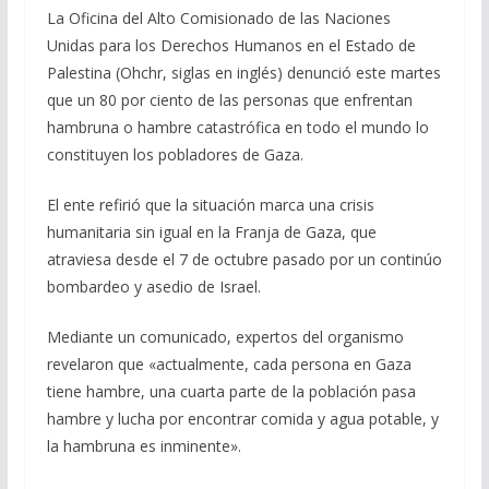
La Oficina del Alto Comisionado de las Naciones
e
e
at
ai
m
Unidas para los Derechos Humanos en el Estado de
b
gr
s
l
p
Palestina (Ohchr, siglas en inglés) denunció este martes
o
a
A
ar
que un 80 por ciento de las personas que enfrentan
o
m
p
ti
hambruna o hambre catastrófica en todo el mundo lo
constituyen los pobladores de Gaza.
k
p
r
El ente refirió que la situación marca una crisis
humanitaria sin igual en la Franja de Gaza, que
atraviesa desde el 7 de octubre pasado por un continúo
bombardeo y asedio de Israel.
Mediante un comunicado, expertos del organismo
revelaron que «actualmente, cada persona en Gaza
tiene hambre, una cuarta parte de la población pasa
hambre y lucha por encontrar comida y agua potable, y
la hambruna es inminente».