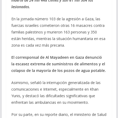
muerte de 24 mil 448 civiles y son 61 mil 504 los
b
gr
s
l
p
lesionados.
o
a
A
ar
En la jornada número 103 de la agresión a Gaza, las
o
m
p
ti
fuerzas israelíes cometieron otras 16 masacres contra
k
p
r
familias palestinos y murieron 163 personas y 350
están heridas, mientras la situación humanitaria en esa
zona es cada vez más precaria.
El corresponsal de Al Mayadeen en Gaza denunció
la escasez extrema de suministros de alimentos y el
colapso de la mayoría de los pozos de agua potable.
Asimismo, señaló la interrupción generalizada de las
comunicaciones e Internet, especialmente en Khan
Yunis, y destacó las dificultades significativas que
enfrentan las ambulancias en su movimiento.
Por su parte, en su reporte diario, el ministerio de Salud