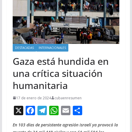
DESTACADAS
INTERNACIONALES
Gaza está hundida en
una crítica situación
humanitaria
17 de enero de 2024
cubaenresumen
X
F
T
W
E
C
ac
el
h
m
o
En 103 días de persistente agresión israelí ya provocó la
e
e
at
ai
m