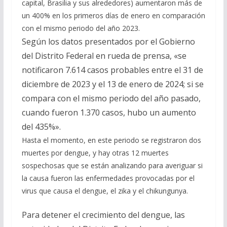
capital, Brasilia y sus alrededores) aumentaron más de
b
gr
s
l
p
un 400% en los primeros días de enero en comparación
o
a
A
ar
con el mismo periodo del año 2023.
o
m
p
ti
Según los datos presentados por el Gobierno
k
p
r
del Distrito Federal en rueda de prensa, «se
notificaron 7.614 casos probables entre el 31 de
diciembre de 2023 y el 13 de enero de 2024; si se
compara con el mismo periodo del año pasado,
cuando fueron 1.370 casos, hubo un aumento
del 435%».
Hasta el momento, en este periodo se registraron dos
muertes por dengue, y hay otras 12 muertes
sospechosas que se están analizando para averiguar si
la causa fueron las enfermedades provocadas por el
virus que causa el dengue, el zika y el chikungunya.
Para detener el crecimiento del dengue, las