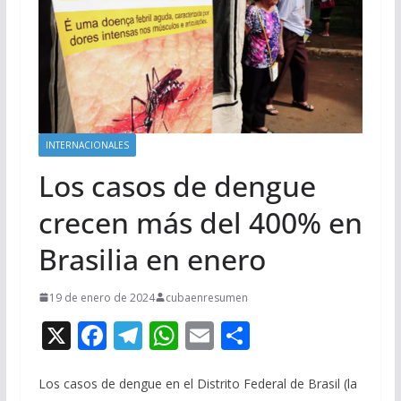
INTERNACIONALES
Los casos de dengue
crecen más del 400% en
Brasilia en enero
19 de enero de 2024
cubaenresumen
X
F
T
W
E
C
ac
el
h
m
o
e
e
at
ai
m
Los casos de dengue en el Distrito Federal de Brasil (la