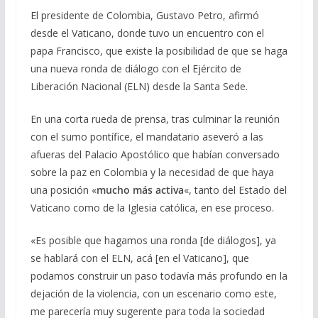
e
e
at
ai
m
El presidente de Colombia, Gustavo Petro, afirmó
desde el Vaticano, donde tuvo un encuentro con el
b
gr
s
l
p
papa Francisco, que existe la posibilidad de que se haga
o
a
A
ar
una nueva ronda de diálogo con el Ejército de
o
m
p
ti
Liberación Nacional (ELN) desde la Santa Sede.
k
p
r
En una corta rueda de prensa, tras culminar la reunión
con el sumo pontífice, el mandatario aseveró a las
afueras del Palacio Apostólico que habían conversado
sobre la paz en Colombia y la necesidad de que haya
una posición «
mucho más activa
«, tanto del Estado del
Vaticano como de la Iglesia católica, en ese proceso.
«Es posible que hagamos una ronda [de diálogos], ya
se hablará con el ELN, acá [en el Vaticano], que
podamos construir un paso todavía más profundo en la
dejación de la violencia, con un escenario como este,
me parecería muy sugerente para toda la sociedad