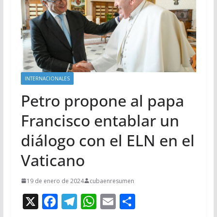
INTERNACIONALES
Petro propone al papa
Francisco entablar un
diálogo con el ELN en el
Vaticano
19 de enero de 2024
cubaenresumen
X
F
T
W
E
C
ac
el
h
m
o