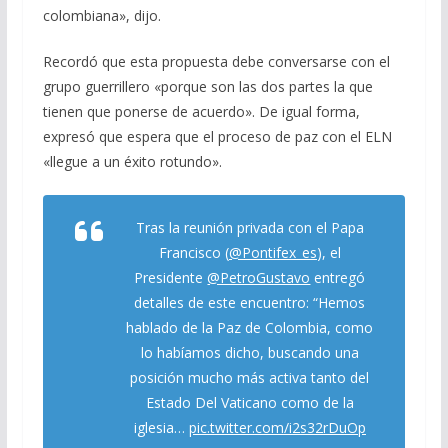
colombiana», dijo.
Recordó que esta propuesta debe conversarse con el
grupo guerrillero «porque son las dos partes la que
tienen que ponerse de acuerdo». De igual forma,
expresó que espera que el proceso de paz con el ELN
«llegue a un éxito rotundo».
Tras la reunión privada con el Papa
Francisco (
@Pontifex_es
), el
Presidente
@PetroGustavo
entregó
detalles de este encuentro: “Hemos
hablado de la Paz de Colombia, como
lo habíamos dicho, buscando una
posición mucho más activa tanto del
Estado Del Vaticano como de la
iglesia…
pic.twitter.com/i2s32rDuOp