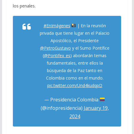
los penales.
#EnImágenes
| En la reunión
privada que tiene lugar en el Palacio
Apostólico, el Presidente
@PetroGustavo
y el Sumo Pontífice
(
@Pontifex_es
) abordarán temas
fundamentales, entre ellos la
búsqueda de la Paz tanto en
Colombia como en el mundo.
pic.twitter.com/Und4kudqpD
— Presidencia Colombia
(@infopresidencia)
January 19,
2024