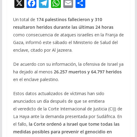
X
F
T
W
E
C
ac
el
h
m
o
e
e
at
ai
m
Un total de
174 palestinos fallecieron y 310
resultaron heridos durante las últimas 24 horas
b
gr
s
l
p
como consecuencia de ataques israelíes en la Franja de
o
a
A
ar
Gaza, informó este sábado el Ministerio de Salud del
o
m
p
ti
enclave, citado por Al Jazeera.
k
p
r
De acuerdo con su información, la ofensiva de Israel ya
ha dejado al menos
26.257 muertos y 64.797 heridos
en el enclave palestino.
Estos datos actualizados de víctimas han sido
anunciados un día después de que se emitiera
el veredicto de la Corte Internacional de Justicia (CIJ) de
La Haya ante la demanda presentada por Sudáfrica. En
el fallo,
la Corte ordenó a Israel que tome todas las
medidas posibles para prevenir el genocidio en