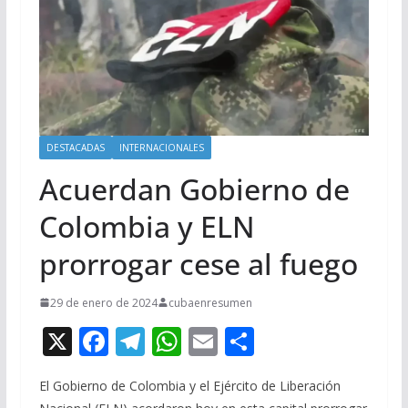
DESTACADAS
INTERNACIONALES
Acuerdan Gobierno de
Colombia y ELN
prorrogar cese al fuego
29 de enero de 2024
cubaenresumen
X
F
T
W
E
C
ac
el
h
m
o
El Gobierno de Colombia y el Ejército de Liberación
e
e
at
ai
m