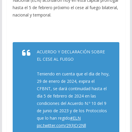
Nacional (ELN) acordaron hoy en esta capital prorrogar
b
gr
s
l
p
hasta el 5 de febrero próximo el cese al fuego bilateral,
o
a
A
ar
nacional y temporal.
o
m
p
ti
k
p
r
ACUERDO Y DECLARACIÓN SOBRE
EL CESE AL FUEGO
Teniendo en cuenta que el día de hoy,
29 de enero de 2024, expira el
CFBNT, se dará continuidad hasta el
día 5 de febrero de 2024 en las
condiciones del Acuerdo N.º 10 del 9
de junio de 2023 y de los Protocolos
que lo han regido
#ELN
pic.twitter.com/293JCr2Nll