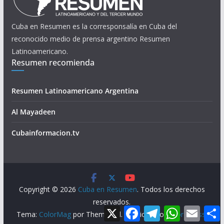
Cuba en Resumen es la corresponsalía en Cuba del
reconocido medio de prensa argentino Resumen
Latinoamericano.
Resumen recomienda
Resumen Latinoamericano Argentina
Al Mayadeen
Cubainformacion.tv
Copyright © 2026
Cuba en Resumen
. Todos los derechos
reservados.
X
F
T
W
E
Tema:
ColorMag
por ThemeGrill. Funciona con
WordPress
.
a
e
h
m