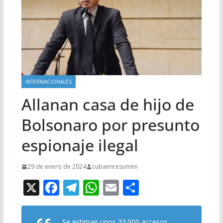
INTERNACIONALES
Allanan casa de hijo de
Bolsonaro por presunto
espionaje ilegal
29 de enero de 2024
cubaenresumen
X
F
T
W
E
C
ac
el
h
m
o
e
e
at
ai
m
Se estiman unos 33.000 accesos