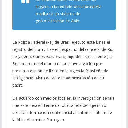
b
gr
s
l
p
ilegales a la red telefónica brasileña
o
a
A
ar
mediante un sistema de
geolocalización de Abin.
o
m
p
ti
k
p
r
La Policía Federal (PF) de Brasil ejecutó este lunes el
registro del domicilio y el despacho del concejal de Río
de Janeiro, Carlos Bolsonaro, hijo del expresidente Jair
Bolsonaro, en el marco de una investigación por
presunto espionaje ilícito en la Agencia Brasileña de
Inteligencia (Abin) durante la administración de su
padre.
De acuerdo con medios locales, la investigación señala
que este descendiente del otrora jefe del Ejecutivo
solicitó información confidencial al entonces titular de
la Abin, Alexandre Ramagem.