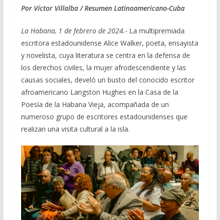
Por Víctor Villalba / Resumen Latinoamericano-Cuba
e
e
at
ai
m
b
gr
s
l
p
La Habana, 1 de febrero de 2024.-
La multipremiada
o
a
A
ar
escritora estadounidense Alice Walker, poeta, ensayista
y novelista, cuya literatura se centra en la defensa de
o
m
p
ti
los derechos civiles, la mujer afrodescendiente y las
k
p
r
causas sociales, develó un busto del conocido escritor
afroamericano Langston Hughes en la Casa de la
Poesía de la Habana Vieja, acompañada de un
numeroso grupo de escritores estadounidenses que
realizan una visita cultural a la isla.