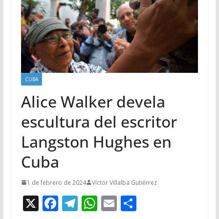
CUBA
Alice Walker devela
escultura del escritor
Langston Hughes en
Cuba
1 de febrero de 2024
Víctor Villalba Gutiérrez
X
F
T
W
E
C
ac
el
h
m
o