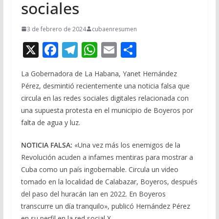
sociales
3 de febrero de 2024
cubaenresumen
X
F
T
W
E
C
ac
el
h
m
o
La Gobernadora de La Habana, Yanet Hernández
e
e
at
ai
m
Pérez, desmintió recientemente una noticia falsa que
b
gr
s
l
p
circula en las redes sociales digitales relacionada con
o
a
A
ar
una supuesta protesta en el municipio de Boyeros por
o
m
p
ti
falta de agua y luz.
k
p
r
NOTICIA FALSA:
«Una vez más los enemigos de la
Revolución acuden a infames mentiras para mostrar a
Cuba como un país ingobernable. Circula un video
tomado en la localidad de Calabazar, Boyeros, después
del paso del huracán Ian en 2022. En Boyeros
transcurre un día tranquilo», publicó Hernández Pérez
en su perfil en la red social X.