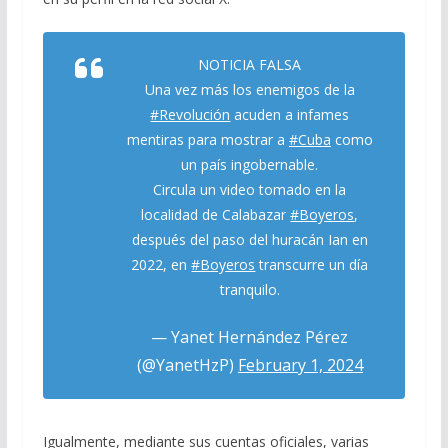
NOTICIA FALSA
Una vez más los enemigos de la
#Revolución
acuden a infames
mentiras para mostrar a
#Cuba
como
un país ingobernable.
Circula un video tomado en la
localidad de Calabazar
#Boyeros
,
después del paso del huracán Ian en
2022, en
#Boyeros
transcurre un día
tranquilo.
— Yanet Hernández Pérez
(@YanetHzP)
February 1, 2024
Igualmente, mediante sus cuentas oficiales, varias