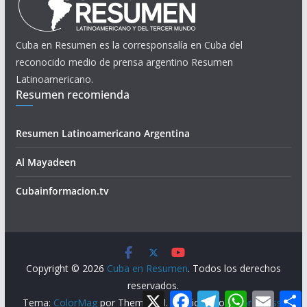
Cuba en Resumen es la corresponsalía en Cuba del
reconocido medio de prensa argentino Resumen
Latinoamericano.
Resumen recomienda
Resumen Latinoamericano Argentina
Al Mayadeen
Cubainformacion.tv
Copyright © 2026
Cuba en Resumen
. Todos los derechos
reservados.
X
F
T
W
E
Tema:
ColorMag
por ThemeGrill. Funciona con
WordPress
.