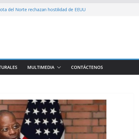
ota del Norte rechazan hostilidad de EEUU
 el amor, la ética y el marxismo
 impacta fuertemente el acceso a
enciales
bajador y rebaja relación diplomática con
on consecuencia del bloqueo, denuncia Cuba
TURALES
MULTIMEDIA
CONTÁCTENOS