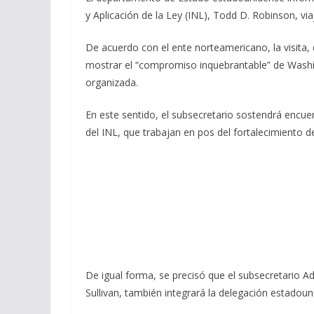
e
e
at
ai
m
y Aplicación de la Ley (INL), Todd D. Robinson, vi
b
gr
s
l
p
o
a
A
ar
De acuerdo con el ente norteamericano, la visita,
mostrar el “compromiso inquebrantable” de Washing
o
m
p
ti
organizada.
k
p
r
En este sentido, el subsecretario sostendrá encu
del INL, que trabajan en pos del fortalecimiento d
De igual forma, se precisó que el subsecretario Ad
Sullivan, también integrará la delegación estadoun