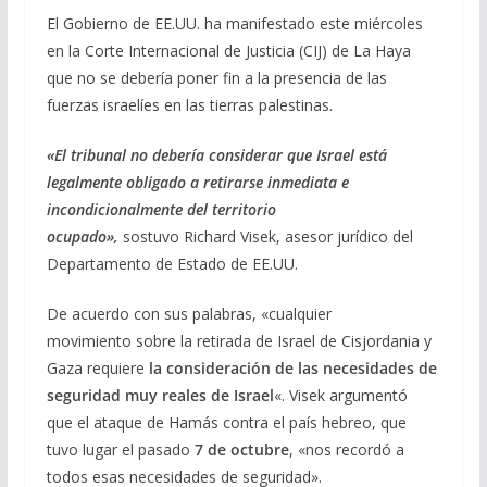
e
e
at
ai
m
El Gobierno de EE.UU. ha manifestado este miércoles
en la Corte Internacional de Justicia (CIJ) de La Haya
b
gr
s
l
p
que no se debería poner fin a la presencia de las
o
a
A
ar
fuerzas israelíes en las tierras palestinas.
o
m
p
ti
«El tribunal no debería considerar que Israel está
k
p
r
legalmente obligado a retirarse inmediata e
incondicionalmente del territorio
ocupado»,
sostuvo Richard Visek, asesor jurídico del
Departamento de Estado de EE.UU.
De acuerdo con sus palabras, «cualquier
movimiento sobre la retirada de Israel de Cisjordania y
Gaza requiere
la consideración de las necesidades de
seguridad muy reales de Israel
«. Visek argumentó
que el ataque de Hamás contra el país hebreo, que
tuvo lugar el pasado
7 de octubre
, «nos recordó a
todos esas necesidades de seguridad».