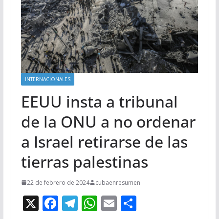
INTERNACIONALES
EEUU insta a tribunal
de la ONU a no ordenar
a Israel retirarse de las
tierras palestinas
22 de febrero de 2024
cubaenresumen
X
F
T
W
E
C
ac
el
h
m
o