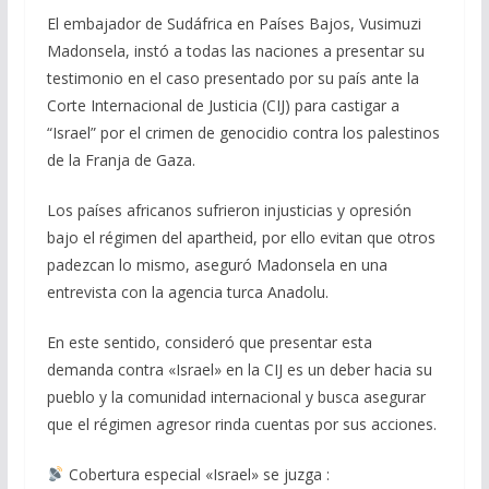
e
e
at
ai
m
El embajador de Sudáfrica en Países Bajos, Vusimuzi
Madonsela, instó a todas las naciones a presentar su
b
gr
s
l
p
testimonio en el caso presentado por su país ante la
o
a
A
ar
Corte Internacional de Justicia (CIJ) para castigar a
o
m
p
ti
“Israel” por el crimen de genocidio contra los palestinos
de la Franja de Gaza.
k
p
r
Los países africanos sufrieron injusticias y opresión
bajo el régimen del apartheid, por ello evitan que otros
padezcan lo mismo, aseguró Madonsela en una
entrevista con la agencia turca Anadolu.
En este sentido, consideró que presentar esta
demanda contra «Israel» en la CIJ es un deber hacia su
pueblo y la comunidad internacional y busca asegurar
que el régimen agresor rinda cuentas por sus acciones.
Cobertura especial «Israel» se juzga :