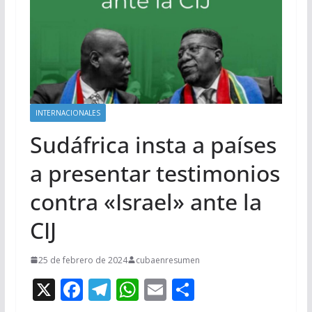
INTERNACIONALES
Sudáfrica insta a países
a presentar testimonios
contra «Israel» ante la
CIJ
25 de febrero de 2024
cubaenresumen
X
F
T
W
E
C
ac
el
h
m
o