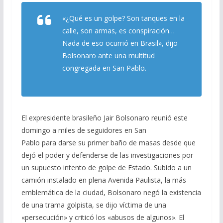
e
e
at
ai
m
«¿Qué es un golpe? Son tanques en la
b
gr
s
l
p
calle, son armas, es conspiración…
o
a
A
ar
Nada de eso ocurrió en Brasil», dijo
Bolsonaro ante una multitud
o
m
p
ti
congregada en San Pablo.
k
p
r
El expresidente brasileño Jair Bolsonaro reunió este
domingo a miles de seguidores en San
Pablo para darse su primer baño de masas desde que
dejó el poder y defenderse de las investigaciones por
un supuesto intento de golpe de Estado. Subido a un
camión instalado en plena Avenida Paulista, la más
emblemática de la ciudad, Bolsonaro negó la existencia
de una trama golpista, se dijo víctima de una
«persecución» y criticó los «abusos de algunos». El