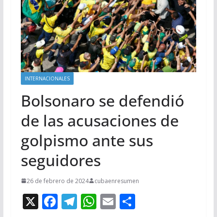
INTERNACIONALES
Bolsonaro se defendió
de las acusaciones de
golpismo ante sus
seguidores
26 de febrero de 2024
cubaenresumen
X
F
T
W
E
C
ac
el
h
m
o