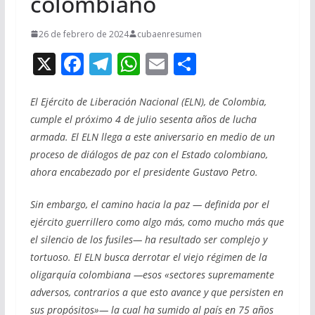
colombiano
26 de febrero de 2024
cubaenresumen
X
F
T
W
E
C
ac
el
h
m
o
e
e
at
ai
m
El Ejército de Liberación Nacional (ELN), de Colombia,
cumple el próximo 4 de julio sesenta años de lucha
b
gr
s
l
p
armada. El ELN llega a este aniversario en medio de un
o
a
A
ar
proceso de diálogos de paz con el Estado colombiano,
o
m
p
ti
ahora encabezado por el presidente Gustavo Petro.
k
p
r
Sin embargo, el camino hacia la paz — definida por el
ejército guerrillero como algo más, como mucho más que
el silencio de los fusiles— ha resultado ser complejo y
tortuoso. El ELN busca derrotar el viejo régimen de la
oligarquía colombiana —esos «sectores supremamente
adversos, contrarios a que esto avance y que persisten en
sus propósitos»— la cual ha sumido al país en 75 años