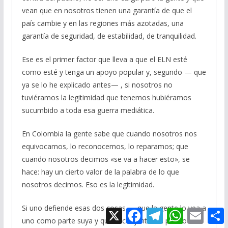
vean que en nosotros tienen una garantía de que el
país cambie y en las regiones más azotadas, una
garantía de seguridad, de estabilidad, de tranquilidad.
Ese es el primer factor que lleva a que el ELN esté
como esté y tenga un apoyo popular y, segundo — que
ya se lo he explicado antes— , si nosotros no
tuviéramos la legitimidad que tenemos hubiéramos
sucumbido a toda esa guerra mediática.
En Colombia la gente sabe que cuando nosotros nos
equivocamos, lo reconocemos, lo reparamos; que
cuando nosotros decimos «se va a hacer esto», se
hace: hay un cierto valor de la palabra de lo que
nosotros decimos. Eso es la legitimidad.
Si uno defiende esas dos cosas — que la gente lo vea a
X
F
T
W
E
a
e
h
m
uno como parte suya y que el conjunto del país lo vea