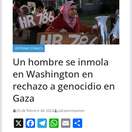
INTERNACIONALES
Un hombre se inmola
en Washington en
rechazo a genocidio en
Gaza
26 de febrero de 2024
cubaenresumen
X
F
T
W
E
C