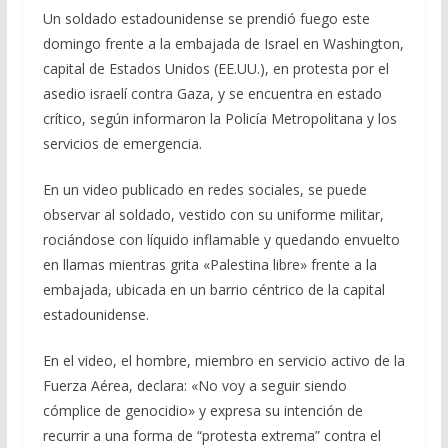
ac
el
h
m
o
Un soldado estadounidense se prendió fuego este
e
e
at
ai
m
domingo frente a la embajada de Israel en Washington,
b
gr
s
l
p
capital de Estados Unidos (EE.UU.), en protesta por el
o
a
A
ar
asedio israelí contra Gaza, y se encuentra en estado
o
m
p
ti
crítico, según informaron la Policía Metropolitana y los
servicios de emergencia.
k
p
r
En un video publicado en redes sociales, se puede
observar al soldado, vestido con su uniforme militar,
rociándose con líquido inflamable y quedando envuelto
en llamas mientras grita «Palestina libre» frente a la
embajada, ubicada en un barrio céntrico de la capital
estadounidense.
En el video, el hombre, miembro en servicio activo de la
Fuerza Aérea, declara: «No voy a seguir siendo
cómplice de genocidio» y expresa su intención de
recurrir a una forma de “protesta extrema” contra el