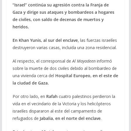
“Israel” continúa su agresión contra la Franja de
e
e
at
ai
m
Gaza y dirige sus ataques y bombardeos a hogares
b
gr
s
l
p
de civiles, con saldo de decenas de muertos y
o
a
A
ar
heridos.
o
m
p
ti
En Khan Yunis, al sur del enclave
, las fuerzas israelíes
k
p
r
destruyeron varias casas, incluida una zona residencial.
Al respecto, el corresponsal de
Al Mayadeen
informó
sobre la muerte de dos civiles debido al bombardeo de
una vivienda cerca del
Hospital Europeo, en el este de
la ciudad de Gaza.
Por otro lado, en
Rafah
cuatro palestinos perdieron la
vida en el vecindario de la Victoria y los helicópteros
israelíes dispararon al este del campamento de
refugiados de
Jabalia, en el norte del enclave
.