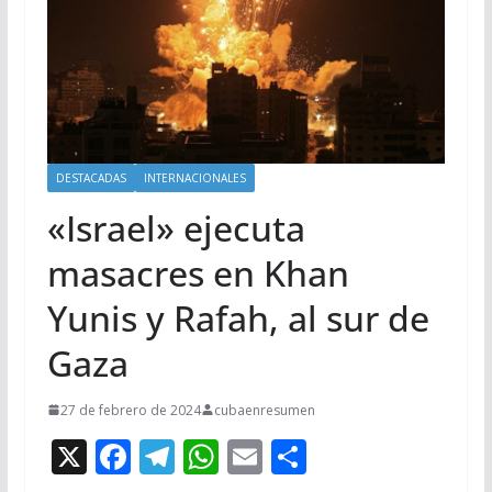
DESTACADAS
INTERNACIONALES
«Israel» ejecuta
masacres en Khan
Yunis y Rafah, al sur de
Gaza
27 de febrero de 2024
cubaenresumen
X
F
T
W
E
C
ac
el
h
m
o