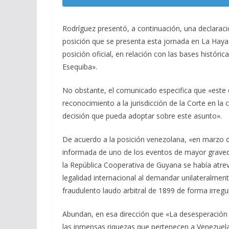
Rodríguez presentó, a continuación, una declarac
posición que se presenta esta jornada en La Haya.
posición oficial, en relación con las bases histór
Esequiba».
No obstante, el comunicado especifica que «este 
reconocimiento a la jurisdicción de la Corte en la 
decisión que pueda adoptar sobre este asunto».
De acuerdo a la posición venezolana, «en marzo d
informada de uno de los eventos de mayor graveda
la República Cooperativa de Guyana se había atrev
legalidad internacional al demandar unilateralmente
fraudulento laudo arbitral de 1899 de forma irregul
Abundan, en esa dirección que «La desesperación
las inmensas riquezas que pertenecen a Venezuela