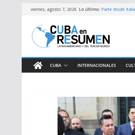
Saltar
Lo último:
Parte desde Ital
viernes, agosto 7, 2026
al
solidaria
Argentina: Brutal
contenido
extranjerización
Trump alega: Gue
Fidel y la causa p
Inauguran exposic
CUBA
INTERNACIONALES
CUL