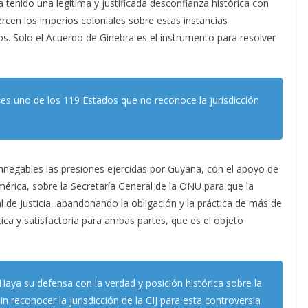
a tenido una legítima y justificada desconfianza histórica con
cen los imperios coloniales sobre estas instancias
os. Solo el Acuerdo de Ginebra es el instrumento para resolver
«es uno de los 119 Estados que no reconoce la jurisdicción
negables las presiones ejercidas por Guyana, con el apoyo de
mérica, sobre la Secretaría General de la ONU para que la
al de Justicia, abandonando la obligación y la práctica de más de
ica y satisfactoria para ambas partes, que es el objeto
Haya su defensa con la verdad y posición histórica sobre la
in reconocer la jurisdicción de la CIJ para esta controversia