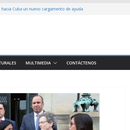
ia hacia Cuba un nuevo cargamento de ayuda
 represión en la marcha contra la ley de
rra contra Irán terminará muy pronto
alestina
ión colectiva Junto a Fidel
TURALES
MULTIMEDIA
CONTÁCTENOS