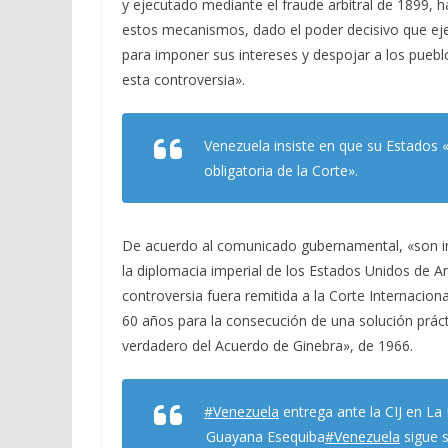
y ejecutado mediante el fraude arbitral de 1899, h
estos mecanismos, dado el poder decisivo que ejer
para imponer sus intereses y despojar a los puebl
esta controversia».
Venezuela insiste en que su Estados 
obligatoria de la Corte».
De acuerdo al comunicado gubernamental, «son in
la diplomacia imperial de los Estados Unidos de A
controversia fuera remitida a la Corte Internacion
60 años para la consecución de una solución práct
verdadero del Acuerdo de Ginebra», de 1966.
#Venezuela
entrega ante la CIJ en La 
Guayana Esequiba
#Venezuela
sigue s