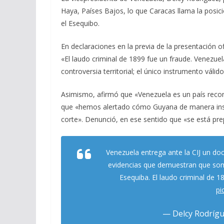
e
e
at
ai
m
Haya, Países Bajos, lo que Caracas llama la posici
b
gr
s
l
p
el Esequibo.
o
a
A
ar
En declaraciones en la previa de la presentación of
o
m
p
ti
«El laudo criminal de 1899 fue un fraude. Venezuel
k
p
r
controversia territorial; el único instrumento váli
Asimismo, afirmó que «Venezuela es un país recono
que «hemos alertado cómo Guyana de manera insóli
corte». Denunció, en ese sentido que «se está pr
Venezuela entrega ante la CIJ un doc
evidencias que demuestran que somos
Esequiba. El laudo criminal de 
pi
— Delcy Rodrígu