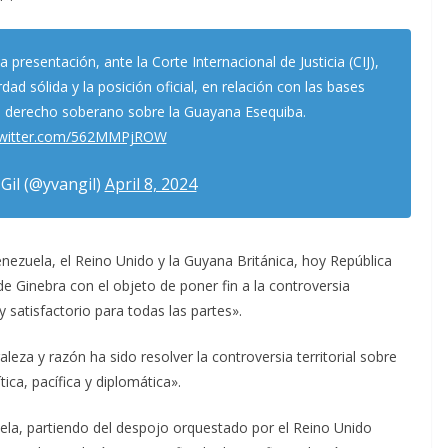
 presentación, ante la Corte Internacional de Justicia (CIJ),
ad sólida y la posición oficial, en relación con las bases
su derecho soberano sobre la Guayana Esequiba.
.twitter.com/562MMPjROW
Gil (@yvangil)
April 8, 2024
nezuela, el Reino Unido y la Guyana Británica, hoy República
e Ginebra con el objeto de poner fin a la controversia
y satisfactorio para todas las partes».
leza y razón ha sido resolver la controversia territorial sobre
ica, pacífica y diplomática».
ela, partiendo del despojo orquestado por el Reino Unido