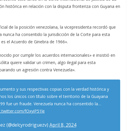
ón histórica en relación con la disputa fronteriza con Guyana en
icial de la posición venezolana, la vicepresidenta recordó que
a nunca ha consentido la jurisdicción de la Corte para esta
do es el Acuerdo de Ginebra de 1966».
cido por cumplir los acuerdos internacionales» e insistió en
ta quiere validar un crimen, algo ilegal para esta
eparando un agresión contra Venezuela».
umento y sus respectivas copias con la verdad histórica y
 los únicos con título sobre el territorio de la Guayana
1899 fue un fraude. Venezuela nunca ha consentido la…
c.twitter.com/fOxyiP51le
ez (@delcyrodriguezv)
April 8, 2024