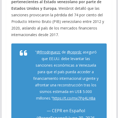
pertenecientes al Estado venezolano por parte de
Estados Unidos y Europa.
Weisbrot detalló que las
sanciones provocaron la pérdida del 74 por ciento del
Producto Interno Bruto (PIB) venezolano entre 2012 y
2020, aislando al país de los mercados financieros
internacionales desde 2017.
"
@frrodriguezc
de
@ceprdc
aseguró
que EE.UU. debe levantar las
sanciones económicas a Venezuela
para que el país pueda acceder a
financiamiento internacional urgente y
afrontar una reconstrucción tras los
sismos estimada en US$ 5.000
millones."
https://t.co/mx7Pq4LH8a
— CEPR en Español
(@ceprEspanol)
June 30, 2026