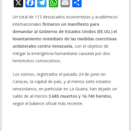
X
F
T
W
E
C
ac
el
h
m
o
Un total de 113 destacados economistas y académicos
e
e
at
ai
m
internacionales
firmaron un manifiesto para
b
gr
s
l
p
demandar al Gobierno de Estados Unidos (EE.UU.) el
o
a
A
ar
levantamiento inmediato de las medidas coercitivas
o
m
p
ti
unilaterales contra Venezuela,
con el objetivo de
mitigar la emergencia humanitaria causada por dos
k
p
r
terremotos consecutivos.
Los sismos, registrados el pasado 24 de junio en
Caracas, la capital de país, y al menos siete estados
venezolanos, en particular en La Guaira, han dejado un
saldo de al menos
3.685 muertos y 16.740 heridos
,
según el balance oficial más reciente.