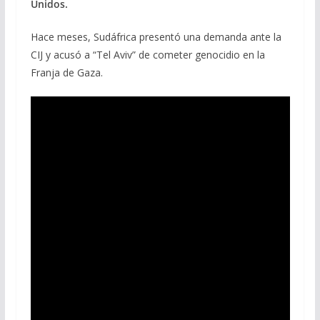
Unidos.
Hace meses, Sudáfrica presentó una demanda ante la
CIJ y acusó a “Tel Aviv” de cometer genocidio en la
Franja de Gaza.