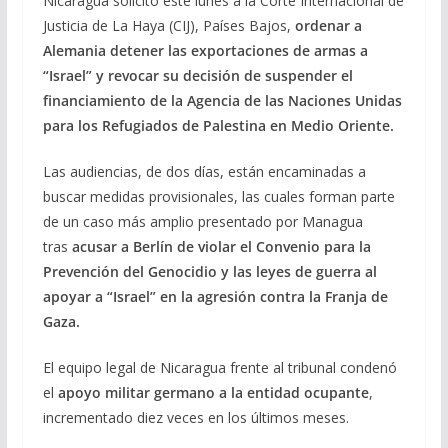
Nicaragua solicitó este lunes a la Corte Internacional de
e
e
at
ai
m
Justicia de La Haya (CIJ), Países Bajos,
ordenar a
b
gr
s
l
p
Alemania detener las exportaciones de armas a
o
a
A
ar
“Israel” y revocar su decisión de suspender el
o
m
p
ti
financiamiento de la Agencia de las Naciones Unidas
para los Refugiados de Palestina en Medio Oriente.
k
p
r
Las audiencias, de dos días, están encaminadas a
buscar medidas provisionales, las cuales forman parte
de un caso más amplio presentado por Managua
tras
acusar a Berlín de violar el Convenio para la
Prevención del Genocidio y las leyes de guerra al
apoyar a “Israel” en la agresión contra la Franja de
Gaza.
El equipo legal de Nicaragua frente al tribunal condenó
el
apoyo militar germano a la entidad ocupante
,
incrementado diez veces en los últimos meses.