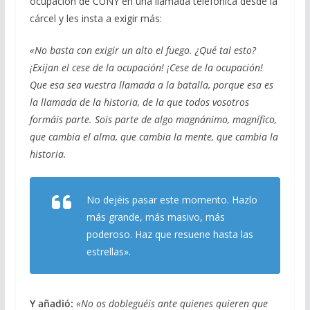
ocupación de CUNY en una llamada telefónica desde la
b
gr
s
l
p
cárcel y les insta a exigir más:
o
a
A
ar
«No basta con exigir un alto el fuego. ¿Qué tal esto?
o
m
p
ti
¡Exijan el cese de la ocupación! ¡Cese de la ocupación!
k
p
r
Que esa sea vuestra llamada a la batalla, porque esa es
la llamada de la historia, de la que todos vosotros
formáis parte. Sois parte de algo magnánimo, magnífico,
que cambia el alma, que cambia la mente, que cambia la
historia.
No dejéis pasar este momento. Hazlo
más grande, más masivo, más
poderoso. Haz que resuene hasta las
estrellas».
Y añadió:
«No os dobleguéis ante quienes quieren que