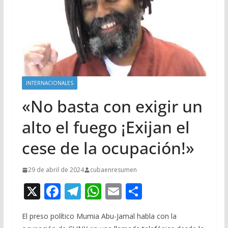
INTERNACIONALES
«No basta con exigir un
alto el fuego ¡Exijan el
cese de la ocupación!»
29 de abril de 2024
cubaenresumen
X
F
T
W
E
C
ac
el
h
m
o
El preso político Mumia Abu-Jamal habla con la
e
e
at
ai
m