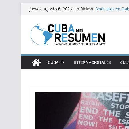
Saltar
Lo último:
Sindicatos en Dak
jueves, agosto 6, 2026
al
vs Cuba
Fidel Castro sobre
contenido
Bloqueo de EE.UU
medicamentos es
Brasil retira a em
Argentina
Caídas del SEN s
CUBA
INTERNACIONALES
CUL