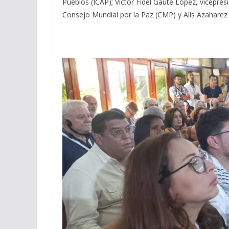
Pueblos (ICAP); Víctor Fidel Gaute López, vicepresid
Consejo Mundial por la Paz (CMP) y Alis Azaharez