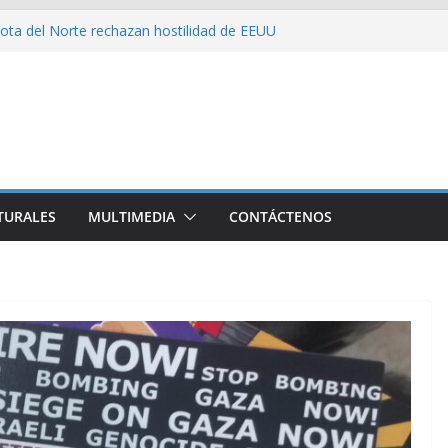
ota del Norte rechazan hostilidad de EEUU
 el amor, la ética y el marxismo
 impacta fuertemente el acceso a
enciales
bajador y rebaja relación diplomática con
on consecuencia del bloqueo, denuncia Cuba
TURALES
MULTIMEDIA
CONTÁCTENOS