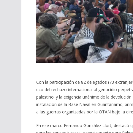
Con la participación de 82 delegados (73 extranjer
eco del rechazo internacional al genocidio perpetra
palestino; y la exigencia unánime de la devolución
instalación de la Base Naval en Guantánamo; prim
a las guerras organizadas por la OTAN bajo la dire
En ese marco Fernando González Llort, destacó qu
para las causas justas», especialmente para Palest