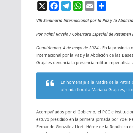
X
F
T
W
E
C
ac
el
h
m
o
VIII Seminario Internacional por la Paz y la Abolici
e
e
at
ai
m
b
gr
s
l
p
Por Yaimi Ravelo / Cobertura Especial de Resumen
o
a
A
ar
Guantánamo, 4 de mayo de 2024.-
En la provincia 
o
m
p
ti
Internacional por la Paz y la Abolición de las Bas
k
p
r
Grajales denuncia la presencia militar imperialista
En homenaje a la Madre de la Patria 
ofrenda floral a Mariana Grajales, s
Acompañados por el Gobierno, el PCC e institucio
estuvo presidido en la primera jornada por Yoel 
Fernando González Llort, Héroe de la República d