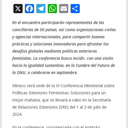
X
F
T
W
E
C
ac
el
h
m
o
En el encuentro participarán representantes de las
e
e
at
ai
m
cancillerías de 50 países, así como organizaciones civiles
b
gr
s
l
p
y agencias internacionales, para compartir buenas
o
a
A
ar
prácticas y soluciones innovadoras para afrontar los
o
m
p
ti
desafíos globales mediante políticas exteriores
feministas. La conferencia busca incidir, con una visión
k
p
r
hacia la igualdad sustantiva, en la Cumbre del Futuro de
la ONU, a celebrarse en septiembre.
México será sede de la III Conferencia Ministerial sobre
Políticas Exteriores Feministas: Soluciones para un
mejor mañana, que se llevará a cabo en la Secretaría
de Relaciones Exteriores (SRE) del 1 al 3 de julio de
2024.
En la conferencia, coorganizada con el Instituto