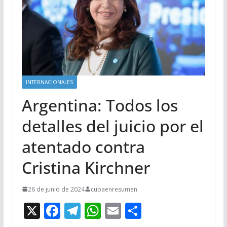
INTERNACIONALES
Argentina: Todos los
detalles del juicio por el
atentado contra
Cristina Kirchner
26 de junio de 2024
cubaenresumen
X
F
T
W
E
C
ac
el
h
m
o