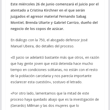
Este miércoles 26 de junio comenzará el juicio por el
e
e
at
ai
m
atentado a Cristina Kirchner en el que serán
b
gr
s
l
p
juzgados el agresor material Fernando Sabag
o
a
A
ar
Montiel, Brenda Uliarte y Gabriel Carrizo, dueño del
o
m
p
ti
negocio de los copos de azúcar.
k
p
r
En diálogo con la 750, el abogado defensor José
Manuel Ubeira, dio detalles del proceso.
«El juicio se adelantó bastante más que otros, en razón
que hay gente joven que está detenida hace mucho
tiempo en condiciones solitarias, no están con el resto
de la población carcelaria y nos parecía importante
esclarecer esta cuestión», sostuvo el letrado.
«Por otro lado, lamentamos que la mitad de este
proceso haya quedado abajo que es la investigación de
(Gerardo) Millman y las dos mujeres que lo