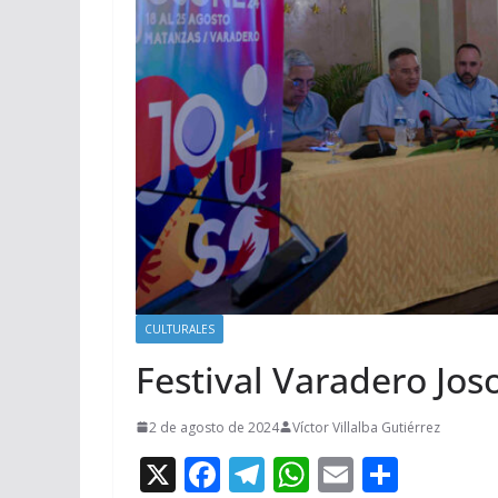
CULTURALES
Festival Varadero Jos
2 de agosto de 2024
Víctor Villalba Gutiérrez
X
F
T
W
E
C