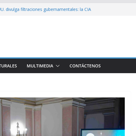
U. divulga filtraciones gubernamentales: la CIA
ficando su labor contra Cuba
ribó a Cuba Brigada por el Centenario de Fidel
de Namibia inicia visita oficial a Cuba
el la Empresa Eléctrica de La Habana y otros
cto para el país
ssío sobre EE. UU.: ¿Será real el miedo?
TURALES
MULTIMEDIA
CONTÁCTENOS