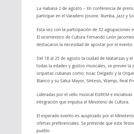
ac
el
h
m
o
La Habana 2 de agosto – En conferencia de prens
e
e
at
ai
m
participar en el Varadero Josone. Rumba, Jazz y So
b
gr
s
l
p
o
a
A
ar
Esta vez con la participación de 32 agrupaciones 
El viceministro de Cultura Fernando León Jacomino
o
m
p
ti
destacaron la necesidad de apostar por el evento
k
p
r
Del 18 al 25 de agosto la ciudad de Matanzas y el
todas la edades y gustos musicales, se prevee la 
orquetas cubanas como: Issac Delgado y la Orques
Blanco y su Salsa Mayor, Síntesis, Wampi, Real Pro
Lideradas por el sello musical EGREM e iniciativa
integración que impulsa el Ministerio de Cultura.
El esperado evento es auspiciado por el Ministeri
ofertas preferenciales. Se pretende que este fest
pueblo.