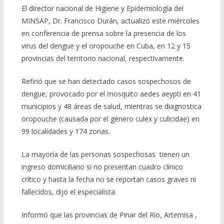
El director nacional de Higiene y Epidemiología del
e
e
at
ai
m
MINSAP, Dr. Francisco Durán, actualizó este miércoles
b
gr
s
l
p
en conferencia de prensa sobre la presencia de los
o
a
A
ar
virus del dengue y el oropouche en Cuba, en 12 y 15
o
m
p
ti
provincias del territorio nacional, respectivamente.
k
p
r
Refirió que se han detectado casos sospechosos de
dengue, provocado por el mosquito aedes aeypti en 41
municipios y 48 áreas de salud, mientras se diagnostica
oropouche (causada por el género culex y culicidae) en
99 localidades y 174 zonas.
La mayoría de las personas sospechosas tienen un
ingreso domiciliario si no presentan cuadro clínico
crítico y hasta la fecha no se reportan casos graves ni
fallecidos, dijo el especialista.
Informó que las provincias de Pinar del Río, Artemisa ,