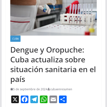
CUBA
Dengue y Oropuche:
Cuba actualiza sobre
situación sanitaria en el
país
5 de septiembre de 2024
cubaenresumen
X
F
T
W
E
C
ac
el
h
m
o