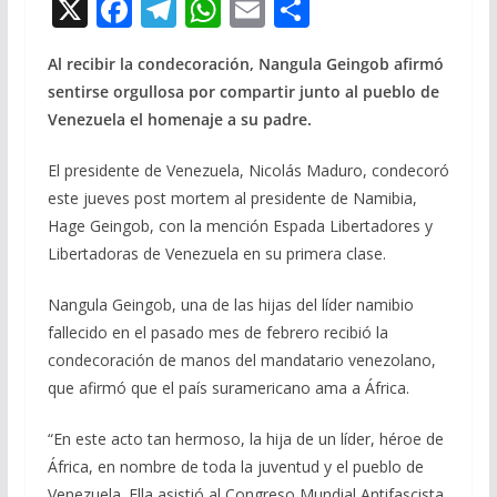
X
F
T
W
E
C
ac
el
h
m
o
Al recibir la condecoración, Nangula Geingob afirmó
e
e
at
ai
m
sentirse orgullosa por compartir junto al pueblo de
b
gr
s
l
p
Venezuela el homenaje a su padre.
o
a
A
ar
El presidente de Venezuela, Nicolás Maduro, condecoró
o
m
p
ti
este jueves post mortem al presidente de Namibia,
k
p
r
Hage Geingob, con la mención Espada Libertadores y
Libertadoras de Venezuela en su primera clase.
Nangula Geingob, una de las hijas del líder namibio
fallecido en el pasado mes de febrero recibió la
condecoración de manos del mandatario venezolano,
que afirmó que el país suramericano ama a África.
“En este acto tan hermoso, la hija de un líder, héroe de
África, en nombre de toda la juventud y el pueblo de
Venezuela. Ella asistió al Congreso Mundial Antifascista