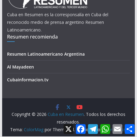
Cuba en Resumen es la corresponsalía en Cuba del
reconocido medio de prensa argentino Resumen
Latinoamericano.
Resumen recomienda
Resumen Latinoamericano Argentina
Al Mayadeen
Cubainformacion.tv
Copyright © 2026
Cuba en Resumen
. Todos los derechos
reservados.
X
F
T
W
E
Tema:
ColorMag
por ThemeGrill. Funciona con
WordPress
.
a
e
h
m
c
l
a
a