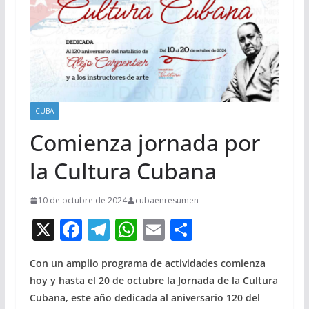
CUBA
Comienza jornada por
la Cultura Cubana
10 de octubre de 2024
cubaenresumen
X
F
T
W
E
C
ac
el
h
m
o
Con un amplio programa de actividades comienza
e
e
at
ai
m
hoy y hasta el 20 de octubre la Jornada de la Cultura
b
gr
s
l
p
Cubana, este año dedicada al aniversario 120 del