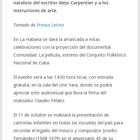
o
a
A
ar
natalicio del escritor Alejo Carpentier y a los
o
m
p
ti
instructores de arte.
k
p
r
Tomado de
Prensa Latina
En La Habana se dará la arrancada a estas
celebraciones con la proyección del documental
Comunidad. La película, estreno del Conjunto Folklórico
Nacional de Cuba.
El evento será a las 14:00 hora local, con entrada
gratuita, en la sala del cine Yara, donde se podrá
apreciar este audiovisual que lleva la firma del
realizador Claudio Peláez.
El 11 de octubre se realizará la presentación de
cantorías infantiles en todas las escuelas del país para
recordar el legado del músico y compositor Joseíto
Fernández (1908-1979) en el aniversario 45 de su