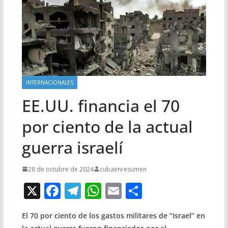
INTERNACIONALES
EE.UU. financia el 70
por ciento de la actual
guerra israelí
28 de octubre de 2024
cubaenresumen
X
F
T
W
E
C
ac
el
h
m
o
El 70 por ciento de los gastos militares de “Israel” en
e
e
at
ai
m