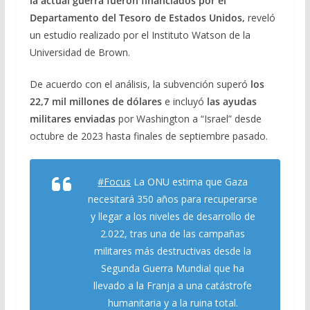
la actual guerra fueron financiados por el
b
gr
s
l
p
Departamento del Tesoro de Estados Unidos,
reveló
o
a
A
ar
un estudio realizado por el Instituto Watson de la
o
m
p
ti
Universidad de Brown.
k
p
r
De acuerdo con el análisis, la subvención superó
los
22,7 mil millones de dólares
e incluyó
las ayudas
militares enviadas
por Washington a “Israel” desde
octubre de 2023 hasta finales de septiembre pasado.
#Focus
La ONU estima que Gaza
necesitará 350 años para recuperarse
y llegar a los niveles de desarrollo de
2.022, tras una de las campañas
militares más destructivas desde la
Segunda Guerra Mundial que ha
llevado a la Franja a una catástrofe
humanitaria y a la ruina total.