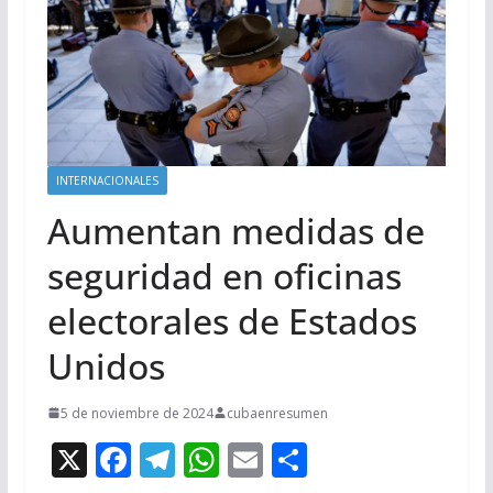
INTERNACIONALES
Aumentan medidas de
seguridad en oficinas
electorales de Estados
Unidos
5 de noviembre de 2024
cubaenresumen
X
F
T
W
E
C