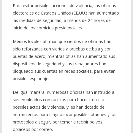
ac
el
h
m
o
Para evitar posibles acciones de violencia, las oficinas
e
e
at
ai
m
electorales de Estados Unidos (EE.UU.) han aumentado
b
gr
s
l
p
las medidas de seguridad, a menos de 24 horas del
o
a
A
ar
inicio de los comicios presidenciales.
o
m
p
ti
Medios locales afirman que cientos de oficinas han
k
p
r
sido reforzadas con vidrios a pruebas de bala y con
puertas de acero; mientras otras han aumentado sus
dispositivos de seguridad y sus trabajadores han
bloqueado sus cuentas en redes sociales, para evitar
posibles espionajes.
De igual manera, numerosas oficinas han instruido a
sus empleados con tácticas para hacer frente a
posibles actos de violencia, y les han dotado de
herramientas para diagnosticar posibles ataques y los
protocolos a seguir, por temor a recibir polvos
opiáceos por correo.