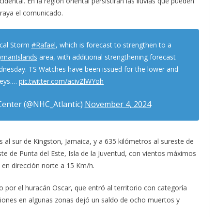
idental. En la región oriental persistirán las lluvias que pueden
braya el comunicado.
cal Storm
#Rafael
, which is forecast to strengthen to a
ymanIslands
area, with additional strengthening forecast
nesday. TS Watches have been issued for the lower and
Keys.…
pic.twitter.com/acivZlWYoh
Center (@NHC_Atlantic)
November 4, 2024
 al sur de Kingston, Jamaica, y a 635 kilómetros al sureste de
ste de Punta del Este, Isla de la Juventud, con vientos máximos
 en dirección norte a 15 Km/h.
por el huracán Oscar, que entró al territorio con categoría
ciones en algunas zonas dejó un saldo de ocho muertos y