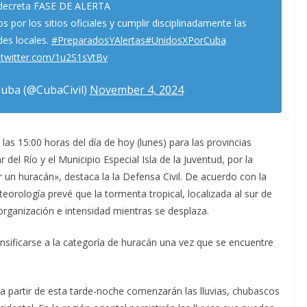
decreta FASE DE ALERTA
r los sitios oficiales y cumplir disciplinadamente las
des locales.
#PreparadosYAlertas
#UnidosXPorCuba
c.twitter.com/1u2S1sVtBv
Cuba (@CubaCivil)
November 4, 2024
 las 15:00 horas del día de hoy (lunes) para las provincias
l Río y el Municipio Especial Isla de la Juventud, por la
 un huracán», destaca la la Defensa Civil. De acuerdo con la
teorología prevé que la tormenta tropical, localizada al sur de
organización e intensidad mientras se desplaza.
sificarse a la categoría de huracán una vez que se encuentre
 a partir de esta tarde-noche comenzarán las lluvias, chubascos