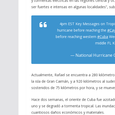
y tormentas eléctricas en las regiones central y occ
ser fuertes e intensas en algunas localidades”, su
4pm EST Key Messages on Tropi
hurricane before reaching the
#Ca
before reaching western
#Cuba
Wed
middle FL 
— National Hurricane 
Actualmente, Rafael se encuentra a 280 kilómetros
la isla de Gran Caimán, y a 920 kilómetros al sude
sostenidos de 75 kilómetros por hora, y se mueve
Hace dos semanas, el oriente de Cuba fue azotado 
uno y se degradó a tormenta tropical. Las inunda
cuantiosos daños económicos y materiales.