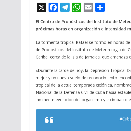
X
F
T
W
E
C
ac
el
h
m
o
El Centro de Pronósticos del Instituto de Meteo
e
e
at
ai
m
próximas horas en organización e intensidad m
b
gr
s
l
p
o
a
A
ar
La tormenta tropical Rafael se formó en horas de 
de Pronósticos del Instituto de Meteorología de Cu
o
m
p
ti
Caribe, cerca de la isla de Jamaica, que amenaza c
k
p
r
«Durante la tarde de hoy, la Depresión Tropical Di
mejor y un nuevo vuelo de reconocimiento encont
tropical de la actual temporada ciclónica, nombra
Nacional de la Defensa Civil de Cuba había establec
inminente evolución del organismo y su impacto en
#Cub