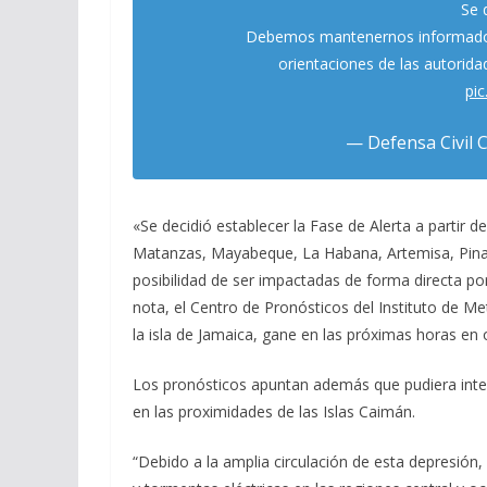
Se 
Debemos mantenernos informados po
orientaciones de las autorida
pi
— Defensa Civil 
«Se decidió establecer la Fase de Alerta a partir de
Matanzas, Mayabeque, La Habana, Artemisa, Pinar de
posibilidad de ser impactadas de forma directa por
nota, el Centro de Pronósticos del Instituto de Me
la isla de Jamaica, gane en las próximas horas en 
Los pronósticos apuntan además que pudiera inten
en las proximidades de las Islas Caimán.
“Debido a la amplia circulación de esta depresión,