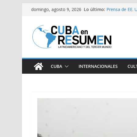
Saltar
Lo último:
Prensa de EE. U
domingo, agosto 9, 2026
al
estaría intensi
Desde Italia ar
contenido
Primer Ministro 
Visitó Díaz-Can
lugares de impa
Fernández de Co
CUBA
INTERNACIONALES
CUL