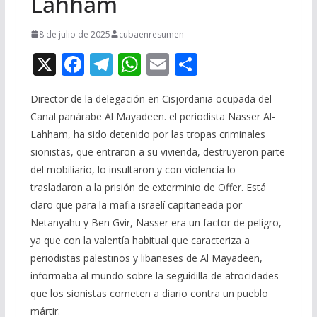
Lahham
8 de julio de 2025
cubaenresumen
X
F
T
W
E
C
ac
el
h
m
o
Director de la delegación en Cisjordania ocupada del
e
e
at
ai
m
Canal panárabe Al Mayadeen. el periodista Nasser Al-
b
gr
s
l
p
Lahham, ha sido detenido por las tropas criminales
o
a
A
ar
sionistas, que entraron a su vivienda, destruyeron parte
o
m
p
ti
del mobiliario, lo insultaron y con violencia lo
trasladaron a la prisión de exterminio de Offer. Está
k
p
r
claro que para la mafia israelí capitaneada por
Netanyahu y Ben Gvir, Nasser era un factor de peligro,
ya que con la valentía habitual que caracteriza a
periodistas palestinos y libaneses de Al Mayadeen,
informaba al mundo sobre la seguidilla de atrocidades
que los sionistas cometen a diario contra un pueblo
mártir.