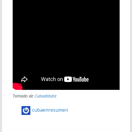
Tomado de
Cubadebate
cubaenresumen