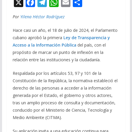
X
F
T
W
E
C
ac
el
h
m
o
Por
Yilena Héctor Rodríguez
e
e
at
ai
m
b
gr
s
l
p
Hace casi un año, el 18 de julio de 2024, el Parlamento
o
a
A
ar
cubano aprobó la primera
Ley de Transparencia y
Acceso a la Información Pública
del país, con el
o
m
p
ti
propósito de marcar un punto de inflexión en la
k
p
r
relación entre las instituciones y la ciudadanía.
Respaldada por los artículos 53, 97 y 101 de la
Constitución de la República, la normativa estableció el
derecho de las personas a acceder a la información
generada por el Estado, el gobierno y otros actores,
tras un amplio proceso de consulta y documentación,
conducido por el Ministerio de Ciencia, Tecnología y
Medio Ambiente (CITMA).
Su aplicación invita a una educación continua para