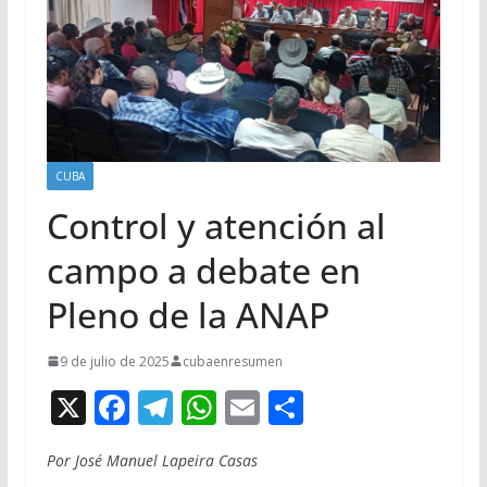
CUBA
Control y atención al
campo a debate en
Pleno de la ANAP
9 de julio de 2025
cubaenresumen
X
F
T
W
E
C
ac
el
h
m
o
Por José Manuel Lapeira Casas
e
e
at
ai
m