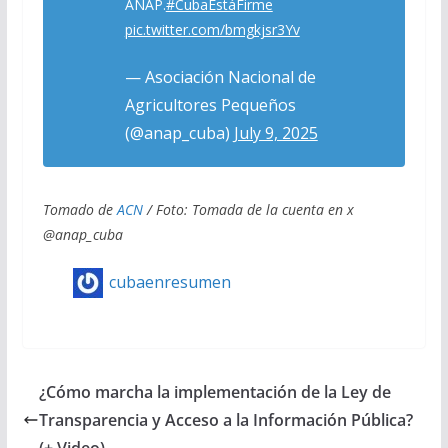
ANAP.
#CubaEstáFirme
pic.twitter.com/bmgkjsr3Yv
— Asociación Nacional de
Agricultores Pequeños
(@anap_cuba)
July 9, 2025
Tomado de
ACN
/ Foto: Tomada de la cuenta en x
@anap_cuba
cubaenresumen
¿Cómo marcha la implementación de la Ley de
Transparencia y Acceso a la Información Pública?