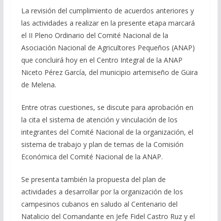
b
gr
s
l
p
La revisión del cumplimiento de acuerdos anteriores y
o
a
A
ar
las actividades a realizar en la presente etapa marcará
el II Pleno Ordinario del Comité Nacional de la
o
m
p
ti
Asociación Nacional de Agricultores Pequeños (ANAP)
k
p
r
que concluirá hoy en el Centro Integral de la ANAP
Niceto Pérez García, del municipio artemiseño de Güira
de Melena.
Entre otras cuestiones, se discute para aprobación en
la cita el sistema de atención y vinculación de los
integrantes del Comité Nacional de la organización, el
sistema de trabajo y plan de temas de la Comisión
Económica del Comité Nacional de la ANAP.
Se presenta también la propuesta del plan de
actividades a desarrollar por la organización de los
campesinos cubanos en saludo al Centenario del
Natalicio del Comandante en Jefe Fidel Castro Ruz y el