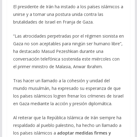
e
e
at
ai
m
El presidente de Irán ha instado a los países islámicos a
unirse y a tomar una postura unida contra las
b
gr
s
l
p
brutalidades de Israel en Franja de Gaza.
o
a
A
ar
o
m
p
ti
“Las atrocidades perpetradas por el régimen sionista en
Gaza no son aceptables para ningún ser humano libre”,
k
p
r
ha destacado Masud Pezeshkian durante una
conversación telefónica sostenida este miércoles con
el primer ministro de Malasia, Anwar Ibrahim.
Tras hacer un llamado a la cohesión y unidad del
mundo musulmán, ha expresado su esperanza de que
los países islámicos logren frenar los crímenes de Israel
en Gaza mediante la acción y presión diplomática.
Al reiterar que la República Islámica de Irán siempre ha
respaldado al pueblo palestino, ha hecho un llamado a
los países islámicos a
adoptar medidas firmes y