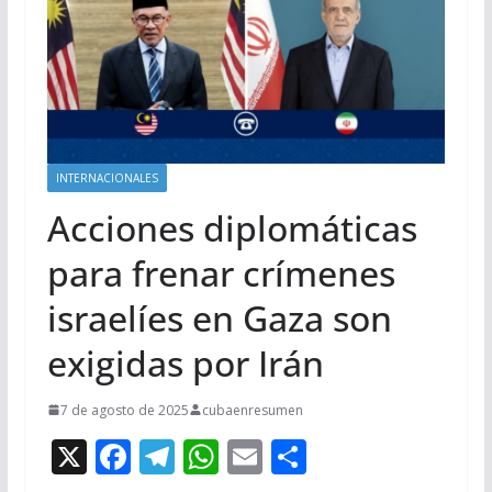
INTERNACIONALES
Acciones diplomáticas
para frenar crímenes
israelíes en Gaza son
exigidas por Irán
7 de agosto de 2025
cubaenresumen
X
F
T
W
E
C
ac
el
h
m
o