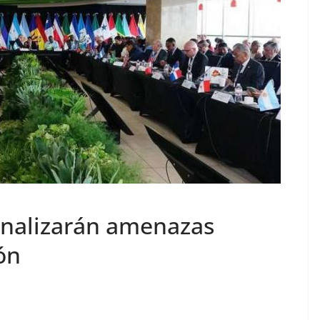
 analizarán amenazas
ión