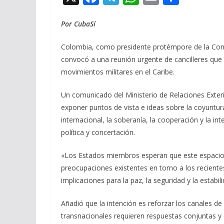
ac
el
h
m
o
e
e
at
ai
m
Por CubaSí
b
gr
s
l
p
Colombia, como presidente protémpore de la Com
o
a
A
ar
convocó a una reunión urgente de cancilleres que s
o
m
p
ti
movimientos militares en el Caribe.
k
p
r
Un comunicado del Ministerio de Relaciones Exteri
exponer puntos de vista e ideas sobre la coyuntur
internacional, la soberanía, la cooperación y la i
política y concertación.
«Los Estados miembros esperan que este espacio p
preocupaciones existentes en torno a los reciente
implicaciones para la paz, la seguridad y la estabi
Añadió que la intención es reforzar los canales d
transnacionales requieren respuestas conjuntas y