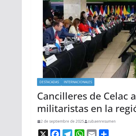
DESTACADAS
INTERNACIONALES
Cancilleres de Celac
militaristas en la reg
2 de septiembre de 2025
cubaenresumen
X
F
T
W
E
C