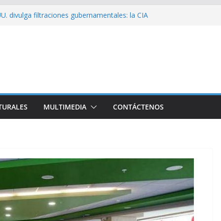
U. divulga filtraciones gubernamentales: la CIA
ficando su labor contra Cuba
ribó a Cuba Brigada por el Centenario de Fidel
de Namibia inicia visita oficial a Cuba
el la Empresa Eléctrica de La Habana y otros
cto para el país
ssío sobre EE. UU.: ¿Será real el miedo?
TURALES
MULTIMEDIA
CONTÁCTENOS