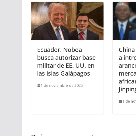
Ecuador. Noboa
China
busca autorizar base
a intr
militar de EE. UU. en
aranc
las islas Galápagos
merca
africa
1 de noviembre de 2025
Jinpin
1 de no