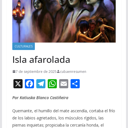
CULTURALES
Isla afarolada
7 de septiembre de 2025
cubaenresumen
X
F
T
W
E
C
ac
el
h
m
o
Por Katiuska Blanco Castiñeira
e
e
at
ai
m
b
gr
s
l
p
Quemante, el humillo del mate ascendía, cortaba el frío
o
a
A
ar
de los labios agrietados, los músculos rígidos, las
piernas inquietas; propiciaba la cercanía honda, el