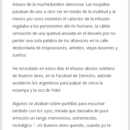
o
m
p
ti
éxtasis de la muchedumbre silenciosa. Las boquillas
k
p
r
pasaban de uno a otro ser en medio de la multitud y al
menos por unos instantes el calorcito de la infusión
regalaba a los persistentes del río humano, la cálida
sensación de una quietud ansiada en el desvelo por no
perder una sola palabra de los altavoces en la calle
desbordada de respiraciones, anhelos, viejas ilusiones y
sueños.
He recordado en estos días el efusivo abrazo solidario
de Buenos Aires, en la Facultad de Derecho, adonde
acudieron los argentinos para palpar de cerca la
estampa y la voz de Fidel.
Algunos se alzaban sobre puntillas para escuchar
también con los ojos, mirada que danzaba de pura
emoción un tango memorioso, estremecido,
nostálgico “…mi Buenos Aires querido, cuando yo te