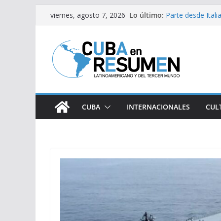
Saltar
Lo último:
Parte desde Ital
viernes, agosto 7, 2026
al
solidaria
Argentina: Brutal
contenido
extranjerización
Trump alega: Gue
Fidel y la causa p
Inauguran exposic
CUBA
INTERNACIONALES
CUL