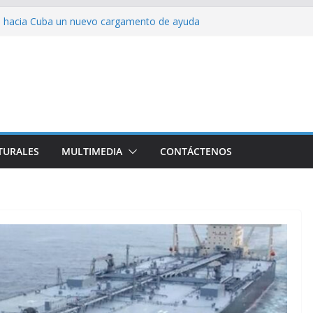
ia hacia Cuba un nuevo cargamento de ayuda
 represión en la marcha contra la ley de
rra contra Irán terminará muy pronto
alestina
ión colectiva Junto a Fidel
TURALES
MULTIMEDIA
CONTÁCTENOS