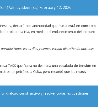
ñol (@almayadeen_es)
February 12, 2026
i Peskov, declaró con anterioridad que
Rusia está en contacto
de petróleo a la isla, en medio del endurecimiento del bloqueo
durante todos estos días y hemos estado discutiendo opciones
a rusa TASS que Rusia no desearía una
escalada de tensión
en
nistros de petróleo a Cuba, pero recordó que las
nexos
r un
diálogo constructivo
y resolver todas las cuestiones