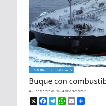
DESTACADAS
INTERNACIONALES
Buque con combustibl
21 de febrero de 2026
cubaenresumen
X
F
T
W
E
C