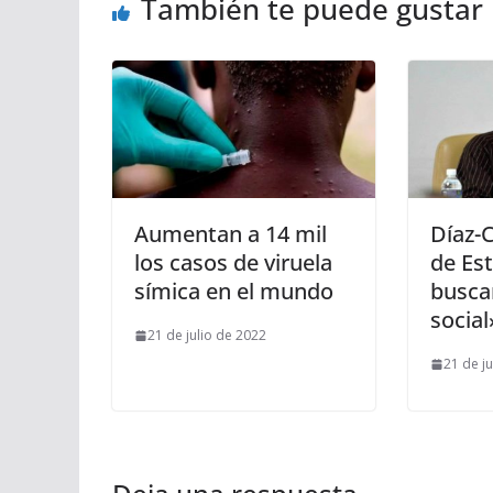
También te puede gustar
Aumentan a 14 mil
Díaz-C
los casos de viruela
de Es
símica en el mundo
buscan
social
21 de julio de 2022
21 de j