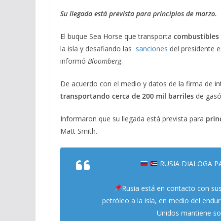
ac
el
h
m
o
Su llegada está prevista para principios de marzo.
e
e
at
ai
m
b
gr
s
l
p
El buque Sea Horse que transporta
combustibles 
o
a
A
ar
la isla y desafiando las
sanciones
del presidente
informó
Bloomberg
.
o
m
p
ti
k
p
r
De acuerdo con el medio y datos de la firma de int
transportando cerca de 200 mil barriles
de gasó
Informaron que su llegada está prevista para
prin
Matt Smith.
RUSIA DIALOGA P
Rusia está en contacto con sus
petróleo a la isla, en medio del end
Unidos mantiene so