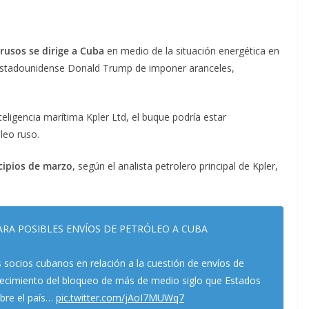
rusos se dirige a Cuba
en medio de la situación energética en
 estadounidense Donald Trump de imponer aranceles,
eligencia marítima Kpler Ltd, el buque podría estar
leo ruso.
cipios de marzo
, según el analista petrolero principal de Kpler,
ARA POSIBLES ENVÍOS DE PETRÓLEO A CUBA
 socios cubanos en relación a la cuestión de envíos de
urecimiento del bloqueo de más de medio siglo que Estados
bre el país…
pic.twitter.com/jAoI7MUWq7