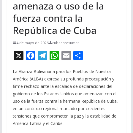
amenaza o uso de la
fuerza contra la
República de Cuba
4 de mayo de 2026
cubaenresumen
X
F
T
W
E
C
ac
el
h
m
o
e
e
at
ai
m
La Alianza Bolivariana para los Pueblos de Nuestra
América (ALBA) expresa su profunda preocupación y
b
gr
s
l
p
firme rechazo ante la escalada de declaraciones del
o
a
A
ar
gobierno de los Estados Unidos que amenazan con el
o
m
p
ti
uso de la fuerza contra la hermana República de Cuba,
en un contexto regional marcado por crecientes
k
p
r
tensiones que comprometen la paz y la estabilidad de
América Latina y el Caribe.