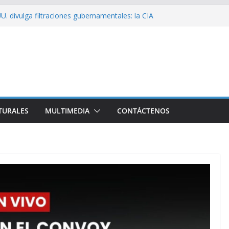
U. divulga filtraciones gubernamentales: la CIA
ficando su labor contra Cuba
ribó a Cuba Brigada por el Centenario de Fidel
de Namibia inicia visita oficial a Cuba
el la Empresa Eléctrica de La Habana y otros
cto para el país
ssío sobre EE. UU.: ¿Será real el miedo?
TURALES
MULTIMEDIA
CONTÁCTENOS