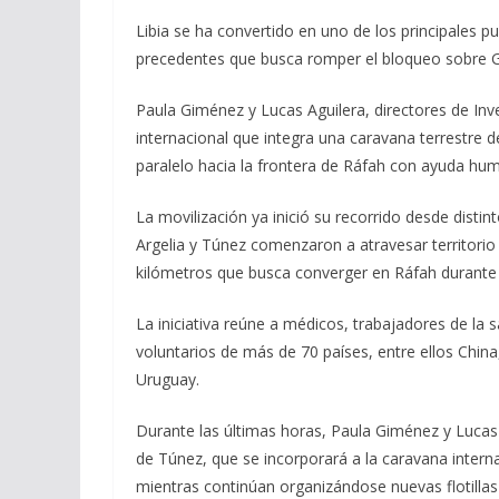
ac
el
h
m
o
Libia se ha convertido en uno de los principales pun
e
e
at
ai
m
precedentes que busca romper el bloqueo sobre Ga
b
gr
s
l
p
o
a
A
ar
Paula Giménez y Lucas Aguilera, directores de In
internacional que integra una caravana terrestre 
o
m
p
ti
paralelo hacia la frontera de Ráfah con ayuda hum
k
p
r
La movilización ya inició su recorrido desde disti
Argelia y Túnez comenzaron a atravesar territorio 
kilómetros que busca converger en Ráfah durante 
La iniciativa reúne a médicos, trabajadores de la 
voluntarios de más de 70 países, entre ellos China,
Uruguay.
Durante las últimas horas, Paula Giménez y Lucas A
de Túnez, que se incorporará a la caravana inter
mientras continúan organizándose nuevas flotillas