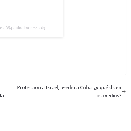
énez (@paulagimenez_ok)
Protección a Israel, asedio a Cuba: ¿y qué dicen
da
los medios?