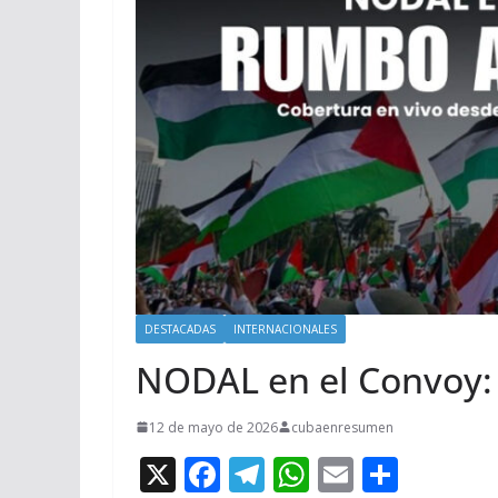
DESTACADAS
INTERNACIONALES
NODAL en el Convoy:
12 de mayo de 2026
cubaenresumen
X
F
T
W
E
C