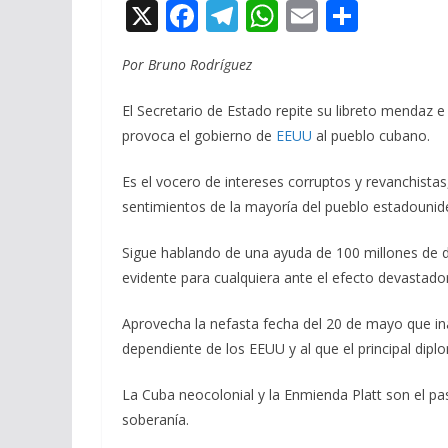
X
F
T
W
E
C
ac
el
h
m
o
Por Bruno Rodríguez
e
e
at
ai
m
b
gr
s
l
p
El Secretario de Estado repite su libreto mendaz e
o
a
A
ar
provoca el gobierno de
EEUU
al pueblo cubano.
o
m
p
ti
Es el vocero de intereses corruptos y revanchistas
k
p
r
sentimientos de la mayoría del pueblo estadouniden
Sigue hablando de una ayuda de 100 millones de 
evidente para cualquiera ante el efecto devastado
Aprovecha la nefasta fecha del 20 de mayo que i
dependiente de los EEUU y al que el principal di
La Cuba neocolonial y la Enmienda Platt son el pas
soberanía.