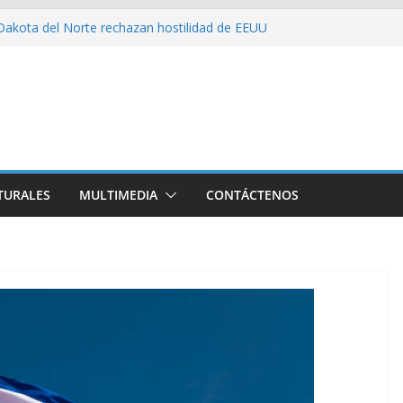
Dakota del Norte rechazan hostilidad de EEUU
obre el amor, la ética y el marxismo
.UU impacta fuertemente el acceso a
esenciales
a embajador y rebaja relación diplomática con
N son consecuencia del bloqueo, denuncia Cuba
TURALES
MULTIMEDIA
CONTÁCTENOS