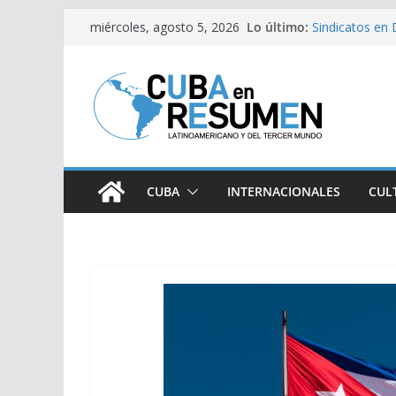
Saltar
Lo último:
Sindicatos en 
miércoles, agosto 5, 2026
al
vs Cuba
Fidel Castro s
contenido
Bloqueo de EE
medicamentos 
Brasil retira 
Argentina
Caídas del SE
CUBA
INTERNACIONALES
CUL