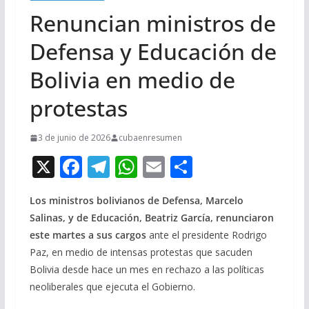
Renuncian ministros de
Defensa y Educación de
Bolivia en medio de
protestas
3 de junio de 2026
cubaenresumen
X
F
T
W
E
C
ac
el
h
m
o
Los ministros bolivianos de Defensa, Marcelo
e
e
at
ai
m
Salinas, y de Educación, Beatriz García, renunciaron
b
gr
s
l
p
este martes a sus cargos
ante el presidente Rodrigo
o
a
A
ar
Paz, en medio de intensas protestas que sacuden
o
m
p
ti
Bolivia desde hace un mes en rechazo a las políticas
neoliberales que ejecuta el Gobierno.
k
p
r