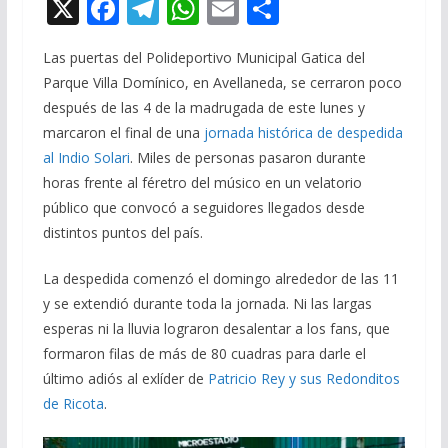
X
F
T
W
E
C
ac
el
h
m
o
Las puertas del Polideportivo Municipal Gatica del
e
e
at
ai
m
Parque Villa Domínico, en Avellaneda, se cerraron poco
b
gr
s
l
p
después de las 4 de la madrugada de este lunes y
o
a
A
ar
marcaron el final de una
jornada histórica de despedida
o
m
p
ti
al Indio Solari
. Miles de personas pasaron durante
horas frente al féretro del músico en un velatorio
k
p
r
público que convocó a seguidores llegados desde
distintos puntos del país.
La despedida comenzó el domingo alrededor de las 11
y se extendió durante toda la jornada. Ni las largas
esperas ni la lluvia lograron desalentar a los fans, que
formaron filas de más de 80 cuadras para darle el
último adiós al exlíder de
Patricio Rey y sus Redonditos
de Ricota
.