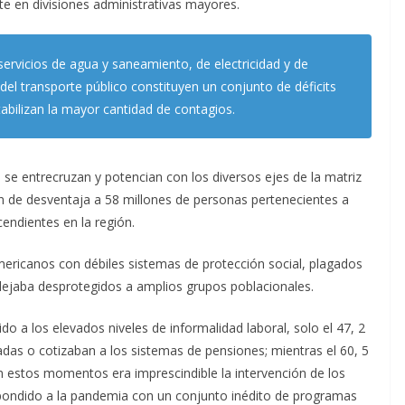
e en divisiones administrativas mayores.
 servicios de agua y saneamiento, de electricidad y de
 del transporte público constituyen un conjunto de déficits
abilizan la mayor cantidad de contagios.
se entrecruzan y potencian con los diversos ejes de la matriz
ón de desventaja a 58 millones de personas pertenecientes a
endientes en la región.
ericanos con débiles sistemas de protección social, plagados
dejaba desprotegidos a amplios grupos poblacionales.
do a los elevados niveles de informalidad laboral, solo el 47, 2
adas o cotizaban a los sistemas de pensiones; mientras el 60, 5
en estos momentos era imprescindible la intervención de los
spondido a la pandemia con un conjunto inédito de programas