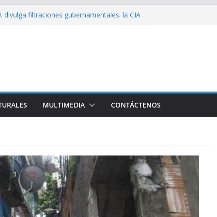
sío sobre EE. UU.: ¿Será real el miedo?
 divulga filtraciones gubernamentales: la CIA
cando su labor contra Cuba
bó a Cuba Brigada por el Centenario de Fidel
e Namibia inicia visita oficial a Cuba
l la Empresa Eléctrica de La Habana y otros
to para el país
TURALES
MULTIMEDIA
CONTÁCTENOS