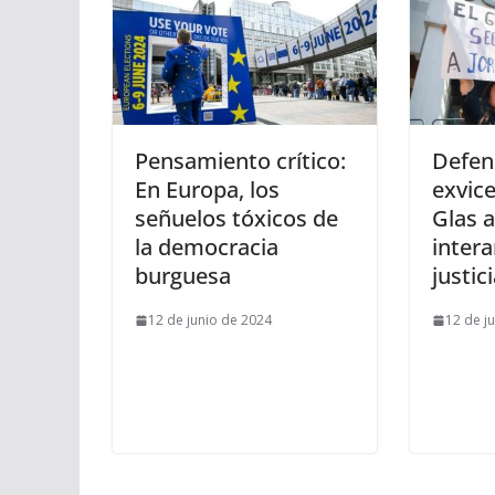
Pensamiento crítico:
Defen
En Europa, los
exvic
señuelos tóxicos de
Glas a
la democracia
inter
burguesa
justic
12 de junio de 2024
12 de j