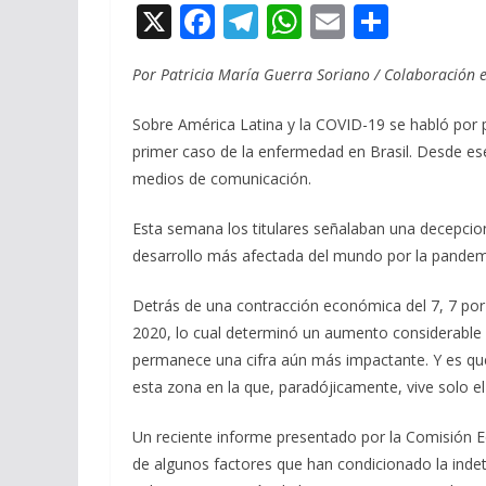
X
F
T
W
E
C
ac
el
h
m
o
Por Patricia María Guerra Soriano / Colaboración
e
e
at
ai
m
b
gr
s
l
p
Sobre América Latina y la COVID-19 se habló por p
o
a
A
ar
primer caso de la enfermedad en Brasil. Desde e
medios de comunicación.
o
m
p
ti
k
p
r
Esta semana los titulares señalaban una decepciona
desarrollo más afectada del mundo por la pandem
Detrás de una contracción económica del 7, 7 por 
2020, lo cual determinó un aumento considerable 
permanece una cifra aún más impactante. Y es que
esta zona en la que, paradójicamente, vive solo el
Un reciente informe presentado por la Comisión E
de algunos factores que han condicionado la indet