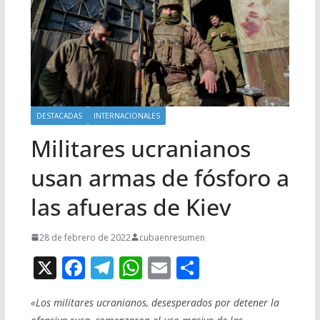
DESTACADAS
INTERNACIONALES
Militares ucranianos
usan armas de fósforo a
las afueras de Kiev
28 de febrero de 2022
cubaenresumen
X
F
T
W
E
C
ac
el
h
m
o
«Los militares ucranianos, desesperados por detener la
e
e
at
ai
m