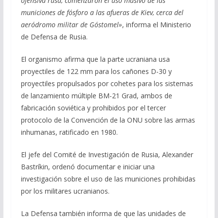
ofensiva rusa, comenzaron el uso masivo de las
b
gr
s
l
p
municiones de fósforo a las afueras de Kiev, cerca del
o
a
A
ar
aeródromo militar de Góstomel»
, informa el Ministerio
o
m
p
ti
de Defensa de Rusia.
k
p
r
El organismo afirma que la parte ucraniana usa
proyectiles de 122 mm para los cañones D-30 y
proyectiles propulsados por cohetes para los sistemas
de lanzamiento múltiple BM-21 Grad, ambos de
fabricación soviética y prohibidos por el tercer
protocolo de la Convención de la ONU sobre las armas
inhumanas, ratificado en 1980.
El jefe del Comité de Investigación de Rusia, Alexander
Bastríkin, ordenó documentar e iniciar una
investigación sobre el uso de las municiones prohibidas
por los militares ucranianos.
La Defensa también informa de que las unidades de