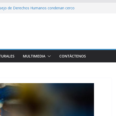
l Libro y el legado editorial cubano
nsejo de Derechos Humanos condenan cerco
Va» llegará a 100 escuelitas cubanas
de Estados Unidos contra Cuba: Washington
ración militar con Rusia y China
ia hacia Cuba un nuevo cargamento de ayuda
TURALES
MULTIMEDIA
CONTÁCTENOS