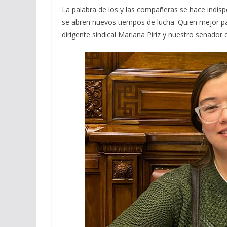
ac
el
h
m
o
La palabra de los y las compañeras se hace indisp
e
e
at
ai
m
se abren nuevos tiempos de lucha. Quien mejor p
b
gr
s
l
p
dirigente sindical Mariana Piriz y nuestro senador
o
a
A
ar
o
m
p
ti
k
p
r