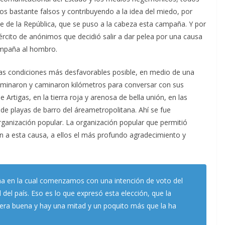
s bastante falsos y contribuyendo a la idea del miedo, por
ente de la República, que se puso a la cabeza esta campaña. Y por
ército de anónimos que decidió salir a dar pelea por una causa
campaña al hombro.
 las condiciones más desfavorables posible, en medio de una
aminaron y caminaron kilómetros para conversar con sus
Artigas, en la tierra roja y arenosa de bella unión, en las
y de playas de barro del áreametropolitana. Ahí se fue
organización popular. La organización popular que permitió
ón a esta causa, a ellos el más profundo agradecimiento y
 en la cual comenzamos con una intención de voto del
del país. Eso es lo que expresó esta elección, que la
o era buena y hay una mitad y un poquito más que la ha