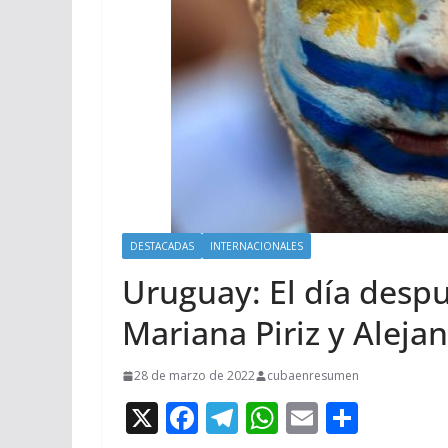
DESTACADAS
INTERNACIONALES
Uruguay: El día despu
Mariana Piriz y Aleja
28 de marzo de 2022
cubaenresumen
X
F
T
W
E
C