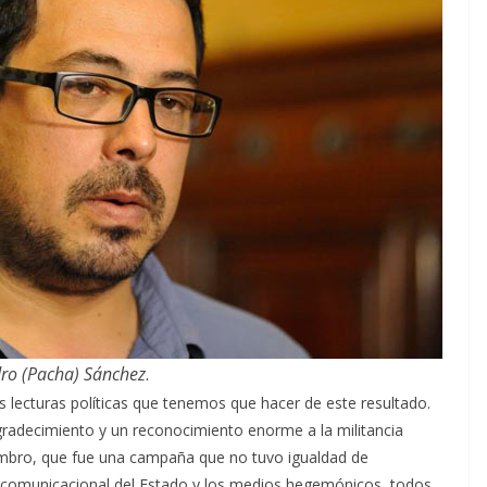
dro (Pacha) Sánchez
.
s lecturas políticas que tenemos que hacer de este resultado.
agradecimiento y un reconocimiento enorme a la militancia
ombro, que fue una campaña que no tuvo igualdad de
 y comunicacional del Estado y los medios hegemónicos, todos